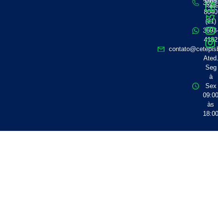
Direi
3693
Rese
8040
(21)
3693
4182
contato@cetepisb
Ated
Seg
à
Sex
09:0
às
18:0