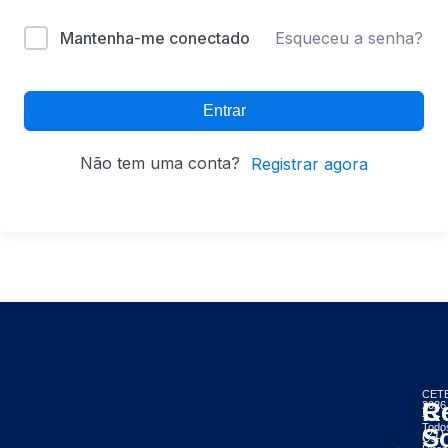
Mantenha-me conectado
Esqueceu a senha?
Entrar
Não tem uma conta?
Registrar agora
CETE
C
R
2026
-
Todo
So
(21)
Os