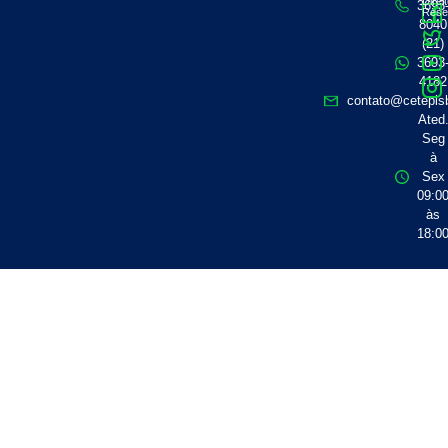
Direi
3693
Rese
8040
(21)
3693
4182
contato@cetepisb
Ated
Seg
à
Sex
09:0
às
18:0