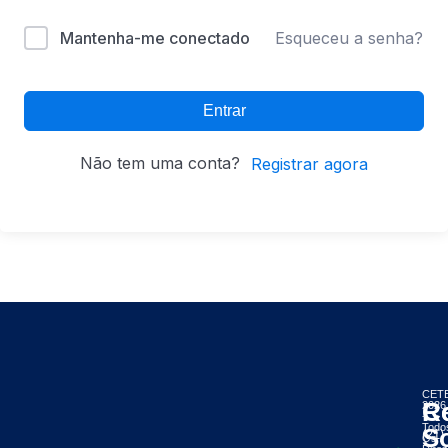
Mantenha-me conectado
Esqueceu a senha?
Entrar
Não tem uma conta?
Registrar agora
CETE
C
R
2026
-
Todo
So
(21)
Os