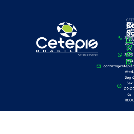
CET
C
R
2026
-
Todo
So
(21)
Os
Dire
3693
Rese
804
(21)
3693
4182
contato@cetepisb
Ated
Seg 
Sex
09:0
às
18:0