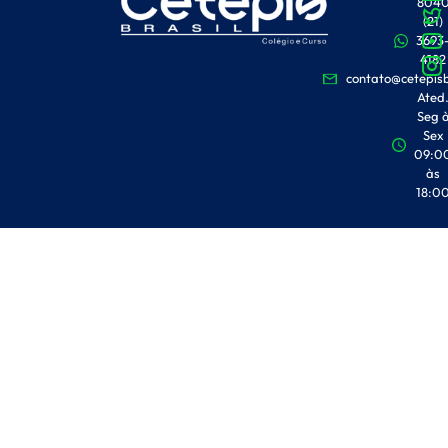
804
(21)
3693
4182
contato@cetepisb
Ated
Seg 
Sex
09:0
às
18:0