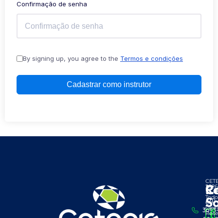
Confirmação de senha
By signing up, you agree to the
Termos e condições
Cadastrar como instrutor
CET
C
R
2026
-
Todo
So
(21)
Os
Dire
3693
Rese