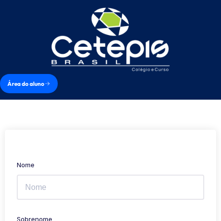
Área do aluno
Nome
Sobrenome